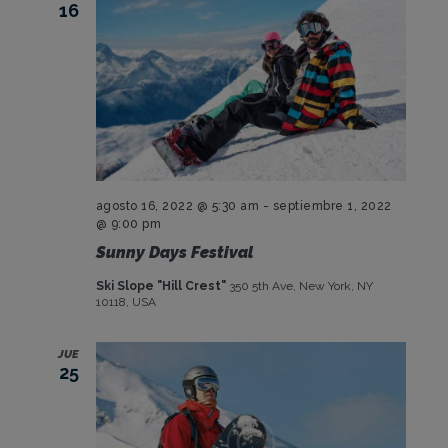
16
D
E
E
V
E
N
T
agosto 16, 2022 @ 5:30 am
-
septiembre 1, 2022
@ 9:00 pm
O
Sunny Days Festival
S
Ski Slope "Hill Crest"
350 5th Ave, New York, NY
10118, USA
JUE
25