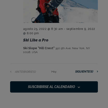
agosto 25, 2022 @ 8:30 am
-
septiembre 9, 2022
@ 6:00 pm
Ski Like a Pro
Ski Slope "Hill Crest"
350 5th Ave, New York, NY
10118, USA
EVENTOS
EVENTOS
ANTERIOR(ES)
Hoy
SIGUIENTE(S)
SUSCRIBIRSE AL CALENDARIO