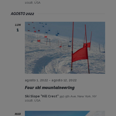
Ú
A
10118, USA
S
S
AGOSTO 2022
D
Q
E
LUN
U
1
E
E
V
E
D
N
A
T
Y
O
V
I
agosto 1, 2022
-
agosto 12, 2022
S
Four ski mountaineering
T
Ski Slope "Hill Crest"
350 5th Ave, New York, NY
10118, USA
A
S
MAR