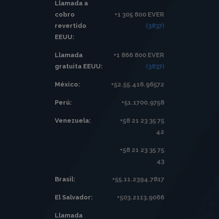
Llamada a
cobro
+1 305 800 EVER
revertido
(3837)
EEUU:
Llamada
+1 866 800 EVER
gratuita EEUU:
(3837)
México:
+52.55.416.96572
Perú:
+51.1700.9758
Venezuela:
+58 21 23 35 75
42
+58 21 23 35 75
43
Brasil:
+55.11.2394.7817
El Salvador:
+503.2113.9066
Llamada