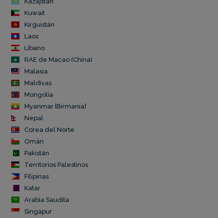
Kazajstán
Kuwait
Kirguistán
Laos
Líbano
RAE de Macao (China)
Malasia
Maldivas
Mongolia
Myanmar [Birmania]
Nepal
Corea del Norte
Omán
Pakistán
Territorios Palestinos
Filipinas
Katar
Arabia Saudita
Singapur