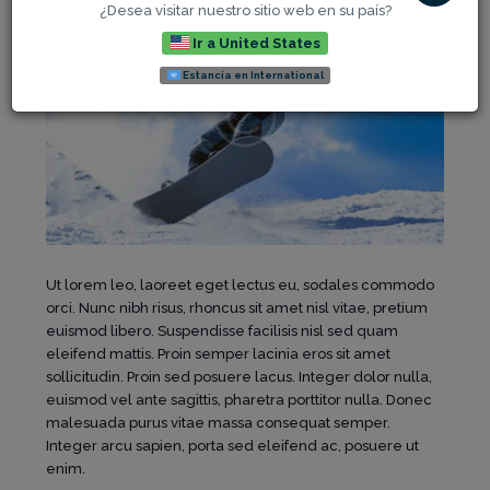
¿Desea visitar nuestro sitio web en su país?
Ir a United States
Estancia en International
Ut lorem leo, laoreet eget lectus eu, sodales commodo
orci. Nunc nibh risus, rhoncus sit amet nisl vitae, pretium
euismod libero. Suspendisse facilisis nisl sed quam
eleifend mattis. Proin semper lacinia eros sit amet
sollicitudin. Proin sed posuere lacus. Integer dolor nulla,
euismod vel ante sagittis, pharetra porttitor nulla. Donec
malesuada purus vitae massa consequat semper.
Integer arcu sapien, porta sed eleifend ac, posuere ut
enim.