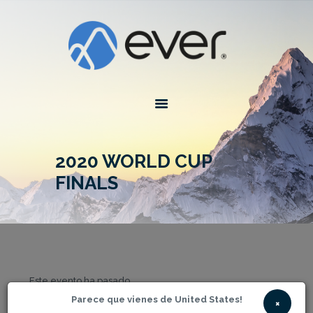
EVER INSURANCE
Global Assurance Forever
INICIO
ACERCA DE EVER
PLANES
AGENTES
2020 WORLD CUP 
CONTACTO
FINALS
HERRAMIENTAS
ESPAÑOL
Este evento ha pasado.
Parece que vienes de United States!
×