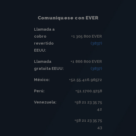
Comuníquese con EVER
Llamada a
cobro
+1 305 800 EVER
revertido
(3837)
EEUU:
Llamada
+1 866 800 EVER
gratuita EEUU:
(3837)
México:
+52.55.416.96572
Perú:
+51.1700.9758
Venezuela:
+58 21 23 35 75
42
+58 21 23 35 75
43