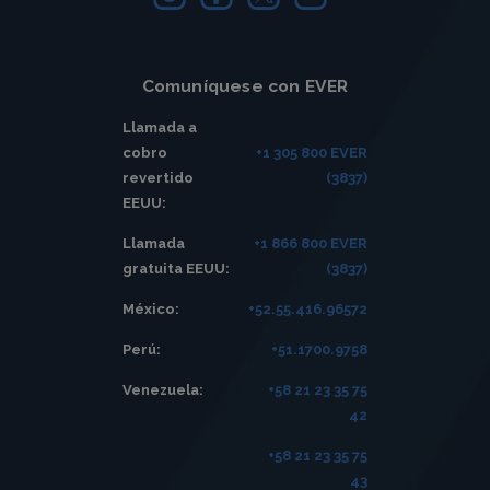
Comuníquese con EVER
Llamada a
cobro
+1 305 800 EVER
revertido
(3837)
EEUU:
Llamada
+1 866 800 EVER
gratuita EEUU:
(3837)
México:
+52.55.416.96572
Perú:
+51.1700.9758
Venezuela:
+58 21 23 35 75
42
+58 21 23 35 75
43