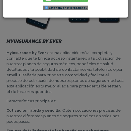
Estancia en International
MYINSURANCE BY EVER
MyInsurance by Ever
es una aplicación móvil completa y
confiable que te brinda acceso instantáneo a la cotización de
nuestros planes de seguros médicos, beneficios de salud
detallados y la posibilidad de contactarnos vía telefónico o por
email. Diseñada para brindarte comodidad y facilitar el
proceso de cotización de nuestros planes de seguros médicos,
esta aplicación es tu mejor aliada para proteger tu bienestar y
el de tus seres queridos.
Características principales:
Cotización rápida y sencilla:
Obtén cotizaciones precisas de
nuestros diferentes planes de seguros médicos en solo unos
pocos pasos.
Explora detalladamente los beneficios y coberturas: