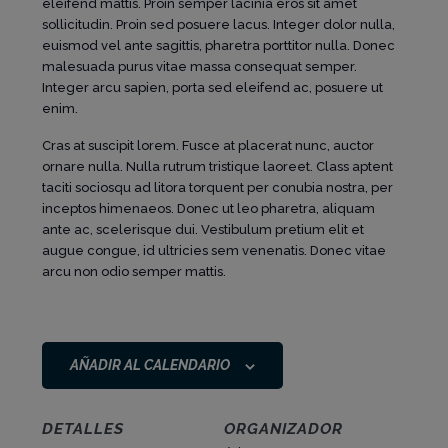
eleifend mattis. Proin semper lacinia eros sit amet
sollicitudin. Proin sed posuere lacus. Integer dolor nulla,
euismod vel ante sagittis, pharetra porttitor nulla. Donec
malesuada purus vitae massa consequat semper.
Integer arcu sapien, porta sed eleifend ac, posuere ut
enim.
Cras at suscipit lorem. Fusce at placerat nunc, auctor
ornare nulla. Nulla rutrum tristique laoreet. Class aptent
taciti sociosqu ad litora torquent per conubia nostra, per
inceptos himenaeos. Donec ut leo pharetra, aliquam
ante ac, scelerisque dui. Vestibulum pretium elit et
augue congue, id ultricies sem venenatis. Donec vitae
arcu non odio semper mattis.
AÑADIR AL CALENDARIO
DETALLES
ORGANIZADOR